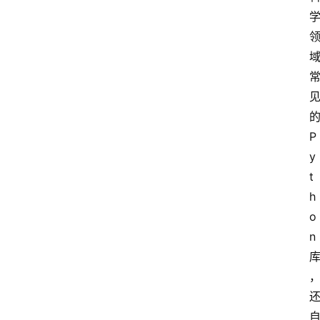
的
P
y
t
h
o
n 