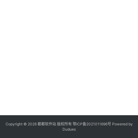
登录
注册
系
统
工
具
专
题
列
表
会
员
软
件
Copyright © 2026 都都软件站 版权所有
鄂ICP备2021011696号
Powered by
Dudues