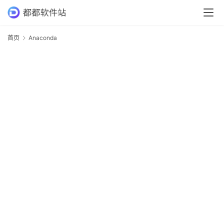
首
首页
Anaconda
A
页
专
业
软
件
应
用
软
件