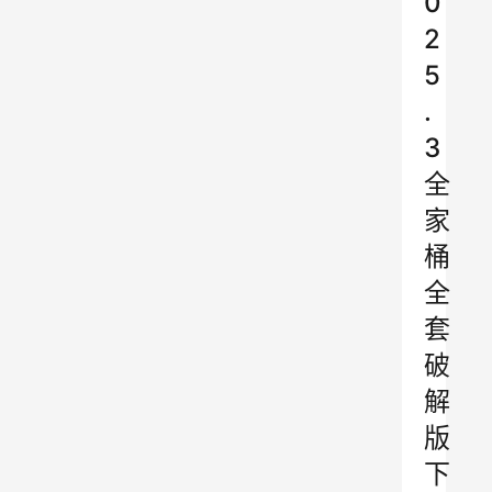
0
2
5
.
3
全
家
桶
全
套
破
解
版
下