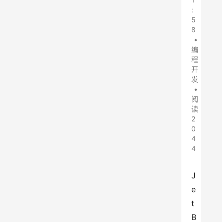
:
5
8
•
编
程
开
发
•
阅
读
2
0
4
4
J
e
t
B