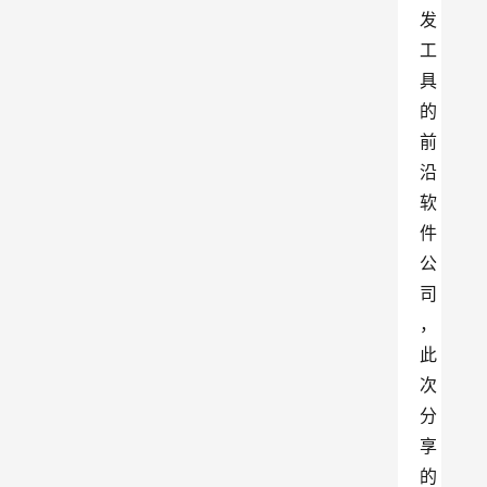
发
工
具
的
前
沿
软
件
公
司
，
此
次
分
享
的