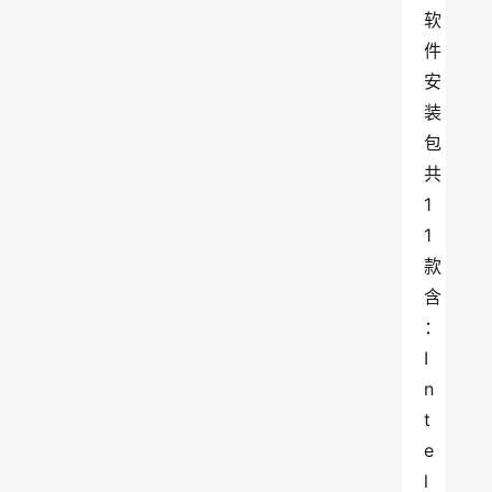
软
件
安
装
包
共
1
1
款
含
：
I
n
t
e
l