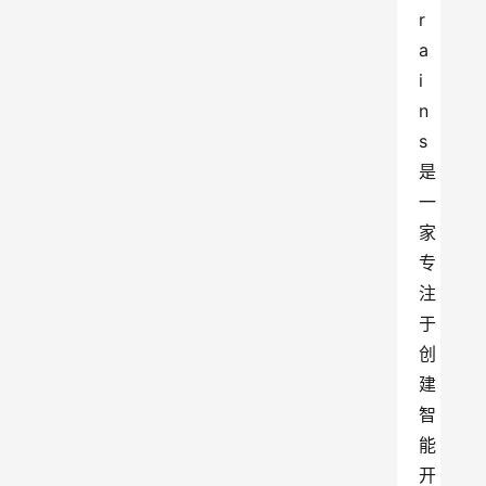
r
a
i
n
s 
是
一
家
专
注
于
创
建
智
能
开