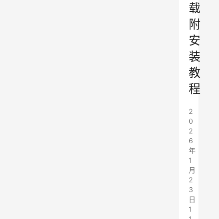
载
附
安
装
教
程
2
0
2
6
年
1
月
2
3
日
1
1