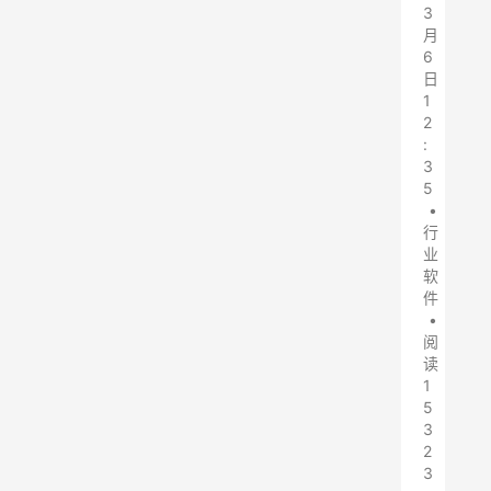
3
月
6
日
1
2
:
3
5
•
行
业
软
件
•
阅
读
1
5
3
2
3