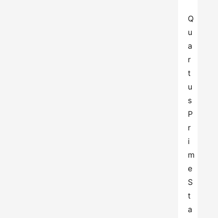
Q
u
a
r
t
u
s 
P
r
i
m
e 
S
t
a