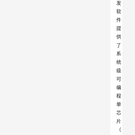
发
软
件
提
供
了
系
统
级
可
编
程
单
芯
片
（