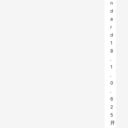
n
d
a
r
d 
1
8
.
1
.
0
.
6
2
5
开