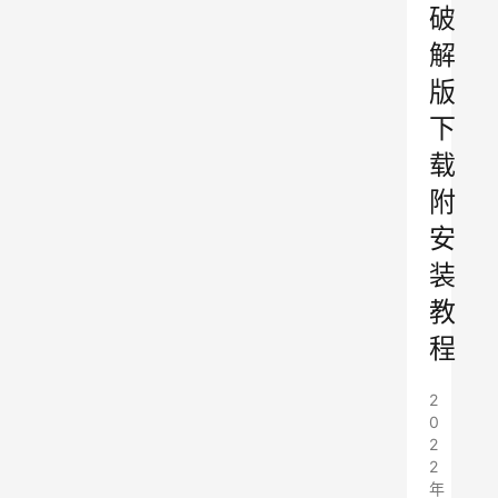
破
解
版
下
载
附
安
装
教
程
2
0
2
2
年