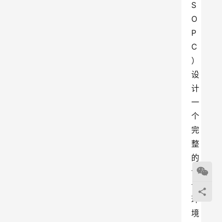
S
O
P
C
）
设
计
一
个
完
整
的
设
计
环
境