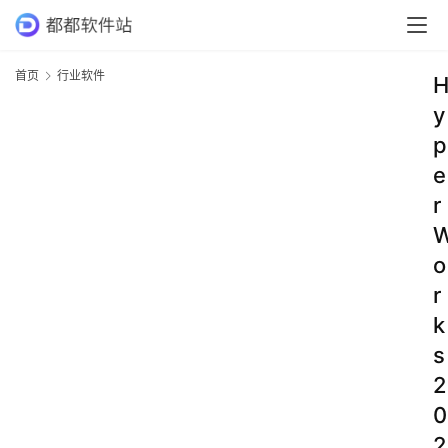
首页
行业软件
y
p
e
r
o
r
k
s
2
0
2