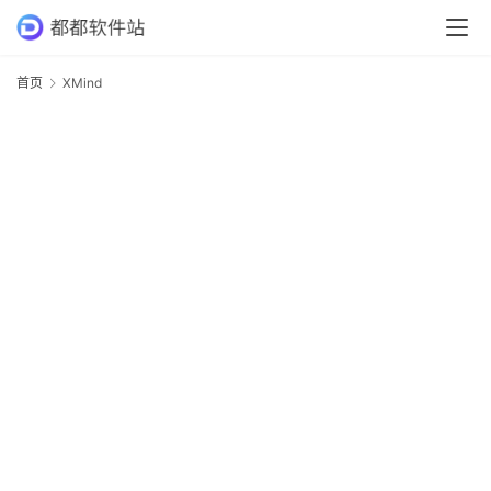
首
首页
XMind
X
页
专
业
软
件
应
用
软
件