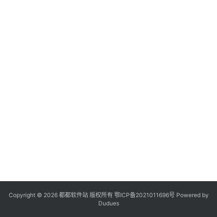
登录
注册
系
统
工
具
专
题
列
表
会
员
软
件
Copyright © 2026 都都软件站 版权所有
鄂ICP备2021011696号
Powered by
Dudues