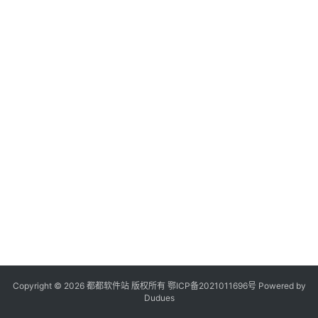
登录
注册
系
统
工
具
专
题
列
表
会
员
软
件
Copyright © 2026 都都软件站 版权所有
鄂ICP备2021011696号
Powered by
Dudues