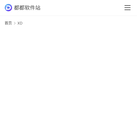
首
首页
XD
页
专
业
软
件
应
用
软
件