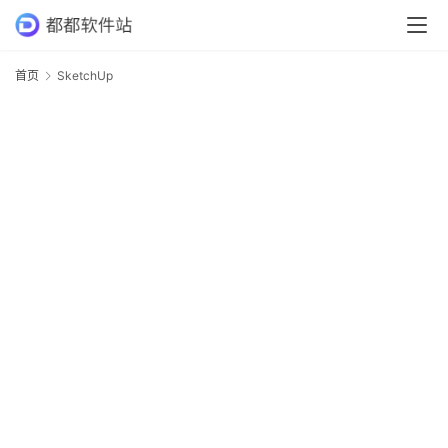
首页
SketchUp
S
首
页
专
业
软
件
应
用
软
件