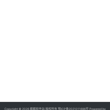
登录
注册
系
统
工
具
专
题
列
表
会
员
软
件
Copyright © 2026 都都软件站 版权所有
鄂ICP备2021011696号
Powered by