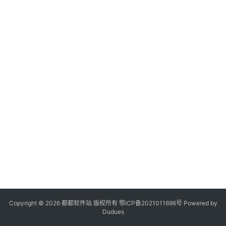
登录
注册
系
统
工
具
专
题
列
表
会
员
软
件
Copyright © 2026 都都软件站 版权所有
鄂ICP备2021011696号
Powered by
Dudues