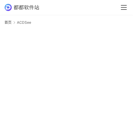
首
首页
ACDSee
A
页
专
业
软
件
应
用
软
件