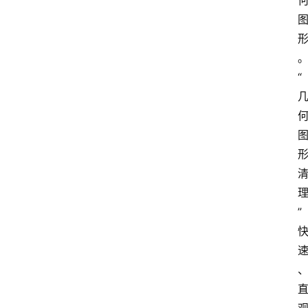
会
员
软
件
“
”