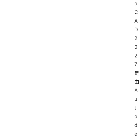
o
C
A
D 
2
0
2
7
A
u
t
o
d
e