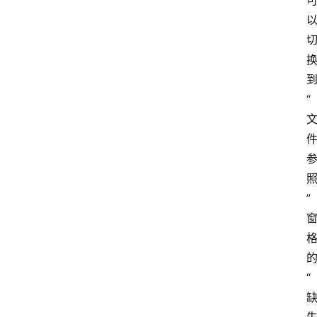
“
”
“