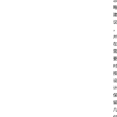
应
用
软
件
登录
注册
系
统
工
具
专
题
列
表