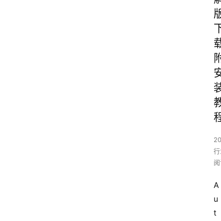
2
行
阅
A
u
t