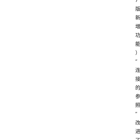
7 
“
”