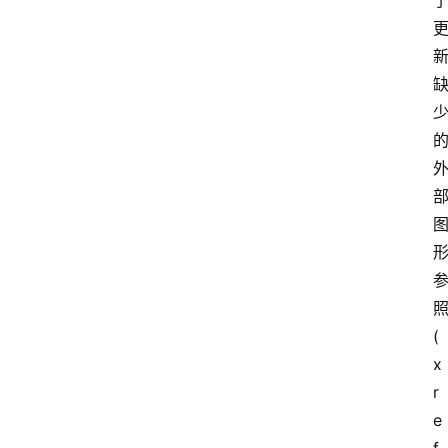
照
(
x
r
e