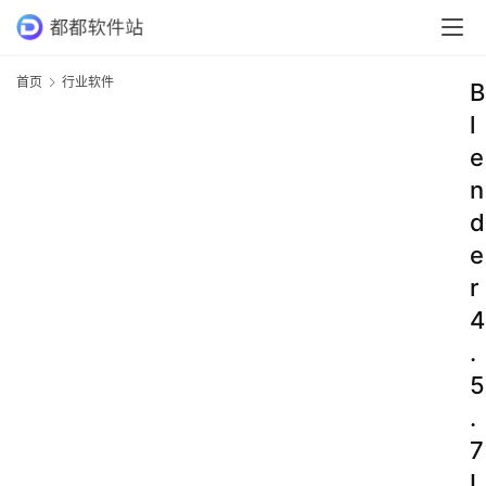
首页
行业软件
B
l
e
n
d
e
r
4
.
5
.
7
L