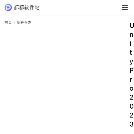
首页
编程开发
n
i
t
y
P
r
o
2
0
2
3
.