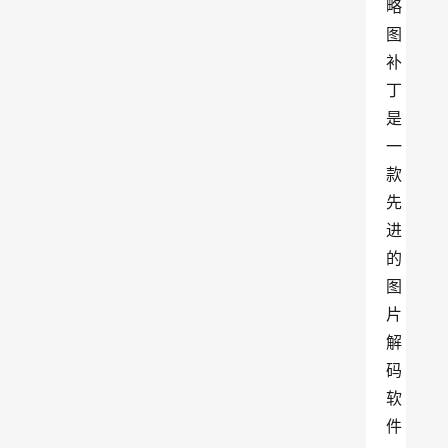
略
图
补
丁
是
一
款
先
进
的
图
片
解
码
软
件