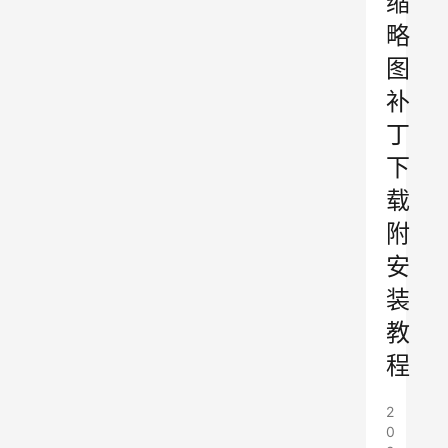
缩
略
图
补
丁
下
载
附
安
装
教
程
2
0