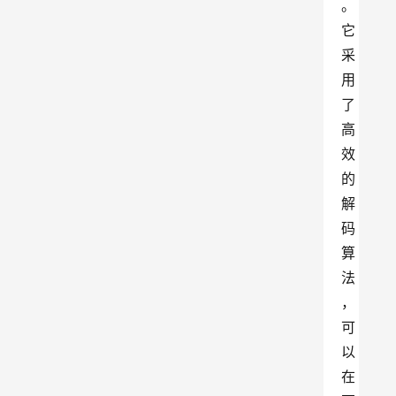
。
它
采
用
了
高
效
的
解
码
算
法
，
可
以
在