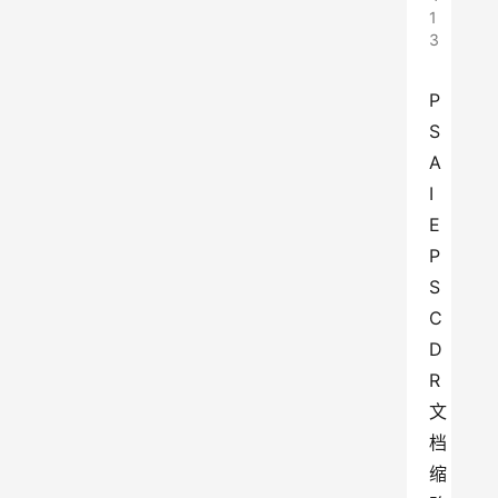
1
3
P
S 
A
I 
E
P
S 
C
D
R
文
档
缩