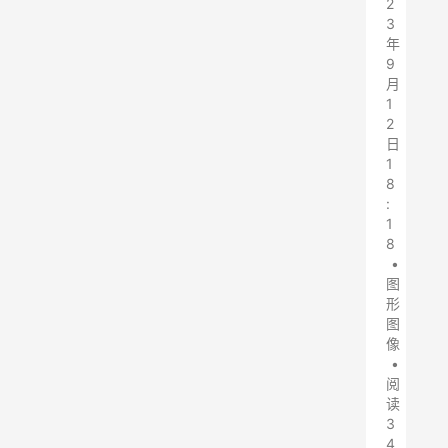
2
3
年
9
月
1
2
日
1
8
:
1
8
•
图
形
图
像
•
阅
读
3
4