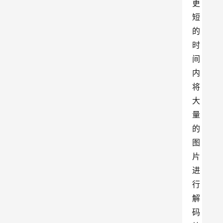
更
短
的
时
间
内
将
大
量
的
图
片
进
行
解
码