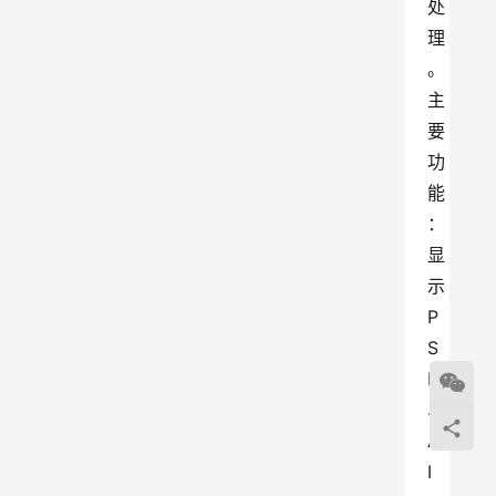
处
理
。
主
要
功
能
：
显
示
P
S
D
、
A
I