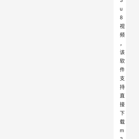
3
u
8
视
频
，
该
软
件
支
持
直
接
下
载
m