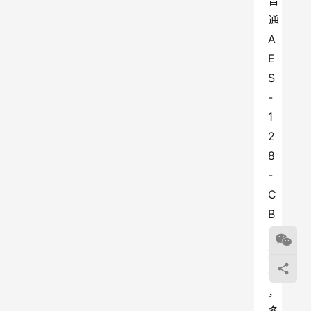
普
通
A
E
S
-
1
2
8
-
C
B
C
解
密
，