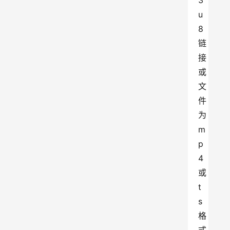
3
u
8
链
接
或
文
件
为
m
p
4
或
t
s
格