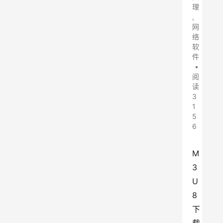
理
,
网
络
软
件
•
阅
读
3
1
5
6
M
3
U
8
下