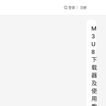
登录
注册
M
3
U
8
下
载
器
及
使
用