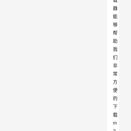
载
器
能
够
帮
助
我
们
非
常
方
便
的
下
载
m