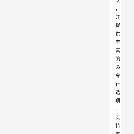
式
，
并
提
供
丰
富
的
命
令
行
选
项
，
支
持