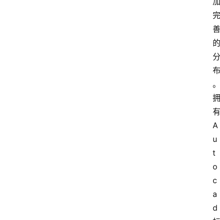
A
u
t
o
c
a
d