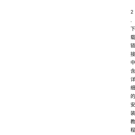
应
2
用
.
软
件
登录
注册
系
统
工
具
专
题
列
表