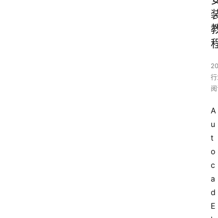
2
行
阅
A
u
t
o
c
a
d 
E