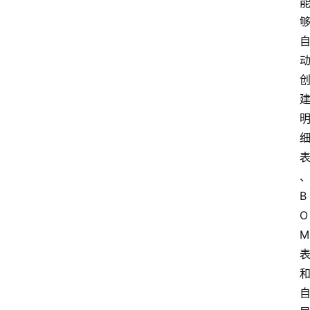
B
O
M