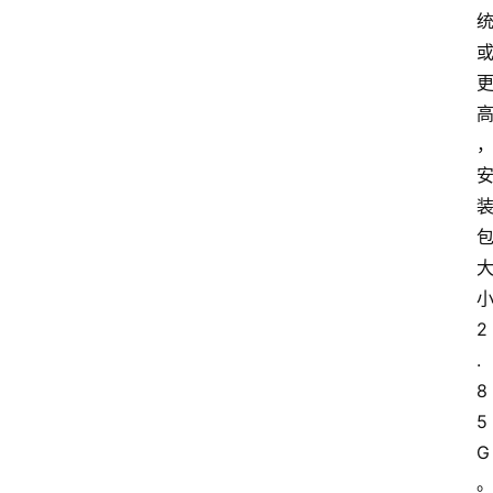
首
页
2
.
专
8
业
软
5
件
G