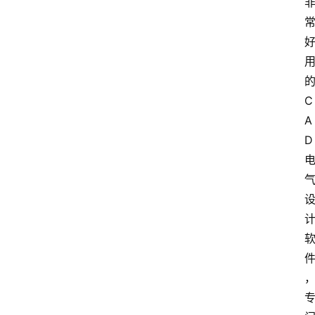
C
A
D