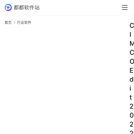
首页
行业软件
I
E
d
i
t
2
0
2
2