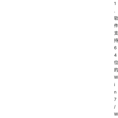
1
.
6
4
W
i
n
7
/
W