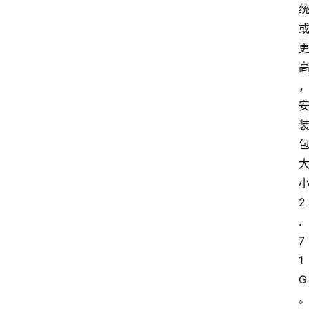
2
.
7
1
G