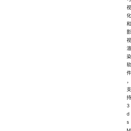
3
d
s 
M