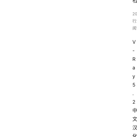
2
行
阅
V
-
R
a
y 
5
.
2