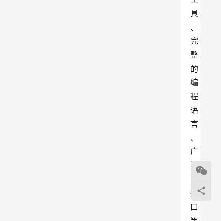
具
、
完
整
的
编
程
语
言
、
广
泛
的
接
口
等