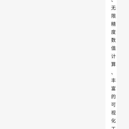
无
限
精
度
数
值
计
算
、
丰
富
的
可
视
化
工