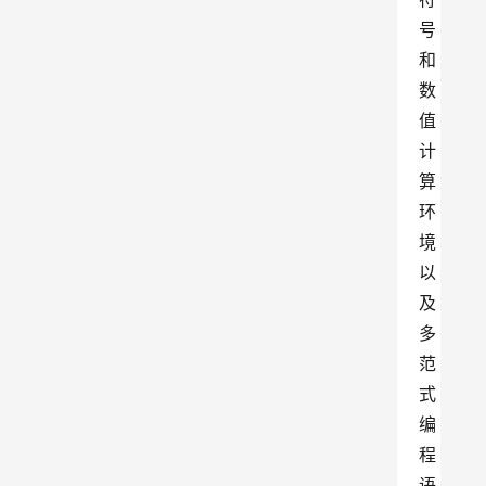
号
和
数
值
计
算
环
境
以
及
多
范
式
编
程
语