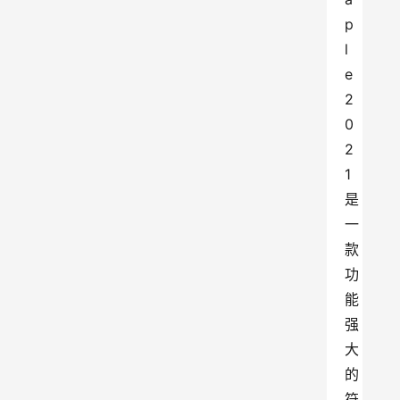
p
l
e 
2
0
2
1
是
一
款
功
能
强
大
的
符