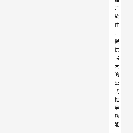
言
软
件
，
提
供
强
大
的
公
式
推
导
功
能
、