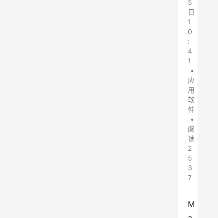
5
日
1
0
:
4
1
•
应
用
软
件
•
阅
读
2
5
3
7
M
a