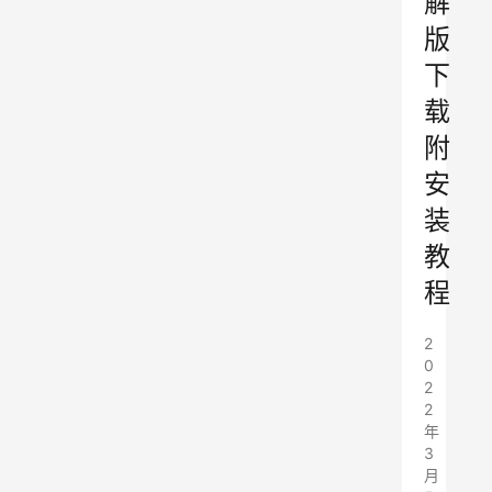
解
版
下
载
附
安
装
教
程
2
0
2
2
年
3
月